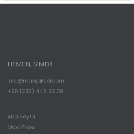
HEMEN, ŞİMDİ!
info@mavipiksel.com
+90 (232) 445 53 09
Ana Sayfa
Mavi Piksel